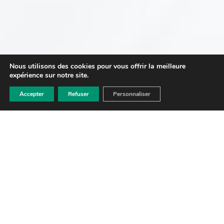
Nous utilisons des cookies pour vous offrir la meilleure
expérience sur notre site.
Accepter
Refuser
Personnaliser
MARION
LEMOINE
AVOCAT
1 place Abbé Pierre 44200 Nantes • 06.40.81.98.48
CONTACTEZ-MOI